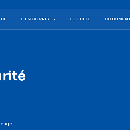
G
U
E
L
'
E
N
T
R
E
P
R
I
S
E
L
E
G
U
I
D
E
D
O
C
U
M
E
N
G
U
E
L
'
E
N
T
R
E
P
R
I
S
E
L
E
G
U
I
D
E
D
O
C
U
M
E
N
rité
rnage