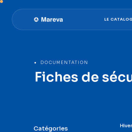
L
E
C
A
T
A
L
O
L
E
C
A
T
A
L
O
DOCUMENTATION
Fiches de sécu
Hive
Catégories